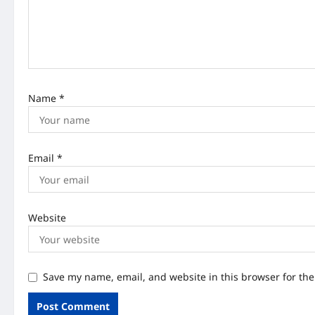
i
o
n
Name
*
Email
*
Website
Save my name, email, and website in this browser for th