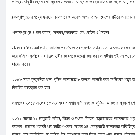
তাহের চৌধুরীর ছেলে মো: জুয়েল মাতবর ও মোহাম্মদ তাহের মাতবরের ছেলে মো, ফর
দন্ডপ্রাপ্তদের মধ্যে ফরহাদ কারাগারে থাকলেও অপর ৩ জন দেশের বাইরে পলাতক 
খালাসপ্রাপ্ত ৪ জন হলেন, সাজ্জাদ,আরাফাত এবং ছোটন ও সৈয়দ।
মামলার বাদির দেয়া তথ্য, আদালতের নথিপত্রে প্রাপ্ত তথ্য মতে, ২০০৬ সালের ১৫
হয়ে গুলি ও কুপিয়ে এরশাদুল হাবীব রুবেলকে হত্যা করা হয়। এ ঘটনার দুইদিন পরে
দায়ের করেন।
২০০৮ সালে কুতুবদিয়া থানা পুলিশ আদালতে ৮ জনকে আসামি করে অভিযোগপত্র জম
বিচারিক কার্যক্রম শুরু হয়।
এরমধ্যে ২০১৫ সালের ১৩ নভেম্বর মামলার বাদী মমতাজ সুফিয়া আক্তার প্রকাশ শেফ
২০২১ সালের ২১ জানুয়ারি আইন, বিচার ও সংসদ বিষয়ক মন্ত্রণালয়ের আবেদনের প্রেক্
কাশেম। মামলার পরবর্তী ধার্য তারিখে একই বছরের ১৪ ফেব্রুয়ারি কক্সবাজার অতি
বাইরে এসে ব্যারিস্টার মো.হানিফ বিন কাশেমকে তারা ঘিরে ফেলে এবং মামলা পরিচালন