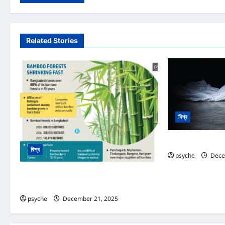
Related Stories
বিশ্ব
খালে ভাসমান হোটেল কর্মচ
বিশ্ব
psyche
Dece
রোহিঙ্গা ক্যাম্পে বছরে ২ কোটি বাঁশের চাহিদা; দ্রুত কমছে
বাঁশবাগান
psyche
December 21, 2025
0