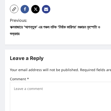
P
Previous:
কক্সবাজারে ‘আগন্তুক’ এর পঞ্চম নাটক ‘নির্বাক কারিগর’ মঞ্চায়ন বৃহস্পতি ও
o
শুক্রবার
s
t
n
Leave a Reply
a
Your email address will not be published.
Required fields a
v
Comment
*
i
g
a
t