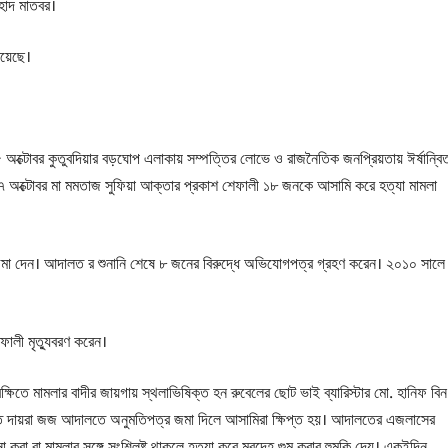
হাদ মাতবর।
রয়েছে।
 অক্টোবর কুতুবদিয়ার বড়ঘোপ এলাকায় সম্পত্তির লোভে ও রাজনৈতিক জনপ্রিয়তায় ঈর্ষান্বি
 ১৭ অক্টোবর মা মমতাজ সুফিয়া আক্তার প্রকাশ শেফালী ১৮ জনকে আসামি করে হত্যা মামলা
া দেন। আদালত র শুনানি শেষে ৮ জনের বিরুদ্ধে অভিযোগপত্র গ্রহণ করেন। ২০১০ সালে
ালী মৃত্যুবরণ করেন।
ষিতে মামলার বাদীর জায়গায় স্থলাভিষিক্ত হন রুবেলের ছোট ভাই ব্যারিস্টার মো. হানিফ বিন
রিক্ত দায়রা জজ আদালতে অনুমতিপত্র জমা দিলে আসামিরা ক্ষিপ্ত হয়। আদালতের এজলাসের
া করা বা মামলার সঙ্গে সংশ্লিষ্ট থাকলে হত্যা করে মরদেহ গুম করার হুমকি দেয়। একইদিন