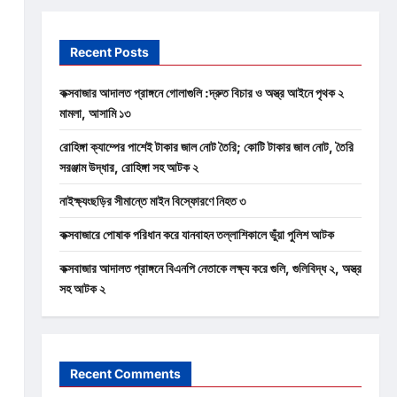
Recent Posts
কক্সবাজার আদালত প্রাঙ্গনে গোলাগুলি :দ্রুত বিচার ও অস্ত্র আইনে পৃথক ২
মামলা, আসামি ১৩
রোহিঙ্গা ক্যাম্পের পাশেই টাকার জাল নোট তৈরি; কোটি টাকার জাল নোট, তৈরি
সরঞ্জাম উদ্ধার, রোহিঙ্গা সহ আটক ২
নাইক্ষ্যংছড়ির সীমান্তে মাইন বিস্ফোরণে নিহত ৩
কক্সবাজারে পোষাক পরিধান করে যানবাহন তল্লাশিকালে ভুঁয়া পুলিশ আটক
কক্সবাজার আদালত প্রাঙ্গনে বিএনপি নেতাকে লক্ষ্য করে গুলি, গুলিবিদ্ধ ২, অস্ত্র
সহ আটক ২
Recent Comments