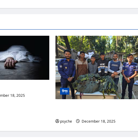
ারির মরদেহ উদ্ধার
বিশ্ব
mber 18, 2025
0
‘আরাকান আর্মি’র কাছে ১৬ শত ম্যাগজিন রাখার প্রসেস
পাচারের চেষ্টা : আটক ৩
psyche
December 18, 2025
0