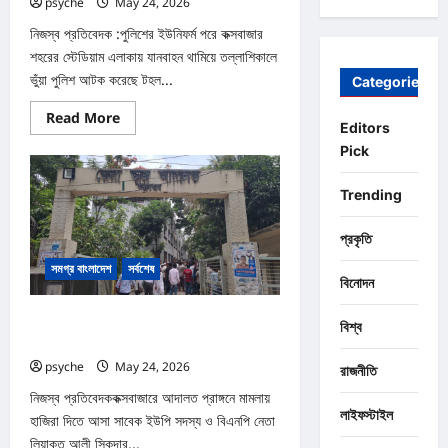
psyche
May 24, 2026
0
নিজস্ব প্রতিবেদক :পুলিশের ইউনিফর্ম পরে কক্সবাজার
শহরের স্টেডিয়াম এলাকায় যানবাহন থামিয়ে তল্লাশিকালে
ভুঁয়া পুলিশ আটক করেছে টহল...
Categories
Read
Read More
Editors
more
about
Pick
কক্সবাজারে
পোষাক
পরিধান
Trending
করে
যানবাহন
তল্লাশিকালে
প্রকৃতি
ভুঁয়া
পুলিশ
সমগ্র বাংলাদেশ
সর্বশেষ
আটক
বিনোদন
কক্সবাজার আদালত প্রাঙ্গনে বিএনপি নেতাকে লক্ষ্য করে
বিশ্ব
গুলি, গুলিবিদ্ধ ২, অস্ত্র সহ আটক ২
psyche
May 24, 2026
0
রাজনীতি
নিজস্ব প্রতিবেদককক্সবাজারে আদালত প্রাঙ্গনে মামলায়
লাইফস্টাইল
হাজিরা দিতে আসা সাবেক ইউপি সদস্য ও বিএনপি নেতা
লিয়াকত আলী সিকদার...