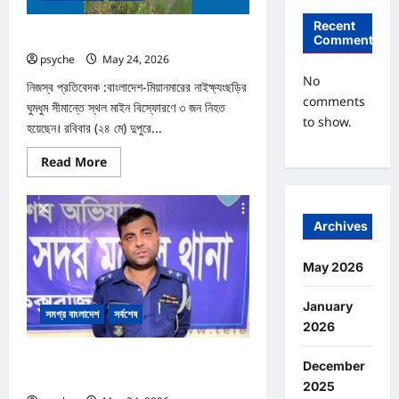
রোহিঙ্গা
সহ
আটক
Recent
২
নাইক্ষ্যংছড়ির সীমান্তে মাইন বিস্ফোরণে নিহত ৩
Comments
psyche
May 24, 2026
0
No
নিজস্ব প্রতিবেদক :বাংলাদেশ-মিয়ানমারের নাইক্ষ্যংছড়ির
comments
ঘুমধুম সীমান্তে স্থল মাইন বিস্ফোরণে ৩ জন নিহত
to show.
হয়েছেন। রবিবার (২৪ মে) দুপুরে...
Read
Read More
more
about
নাইক্ষ্যংছড়ির
সীমান্তে
মাইন
Archives
বিস্ফোরণে
নিহত
৩
May 2026
January
সমগ্র বাংলাদেশ
সর্বশেষ
2026
কক্সবাজারে পোষাক পরিধান করে যানবাহন তল্লাশিকালে
December
ভুঁয়া পুলিশ আটক
2025