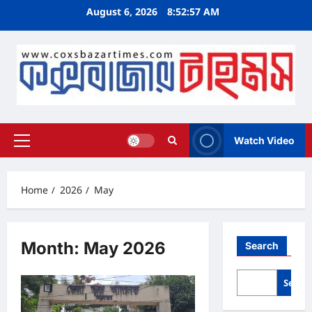
Skip
August 6, 2026
8:52:57 AM
to
content
Watch Video
Primary
Menu
Home
2026
May
Month:
May 2026
Search
Searc