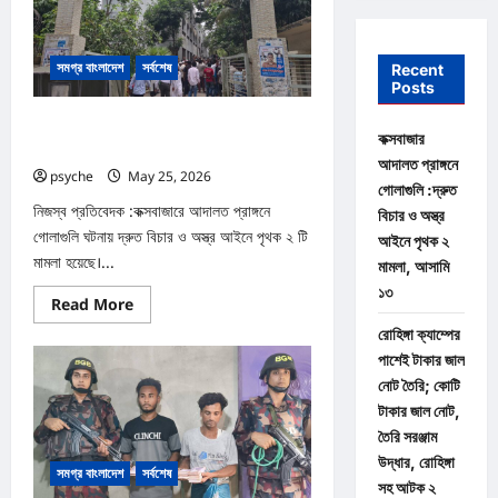
সমগ্র বাংলাদেশ
সর্বশেষ
Recent
Posts
কক্সবাজার আদালত প্রাঙ্গনে গোলাগুলি :দ্রুত বিচার ও
কক্সবাজার
অস্ত্র আইনে পৃথক ২ মামলা, আসামি ১৩
আদালত প্রাঙ্গনে
psyche
May 25, 2026
0
গোলাগুলি :দ্রুত
নিজস্ব প্রতিবেদক :কক্সবাজারে আদালত প্রাঙ্গনে
বিচার ও অস্ত্র
গোলাগুলি ঘটনায় দ্রুত বিচার ও অস্ত্র আইনে পৃথক ২ টি
আইনে পৃথক ২
মামলা হয়েছে।...
মামলা, আসামি
১৩
Read
Read More
more
about
রোহিঙ্গা ক্যাম্পের
কক্সবাজার
পাশেই টাকার জাল
আদালত
প্রাঙ্গনে
নোট তৈরি; কোটি
গোলাগুলি
টাকার জাল নোট,
:দ্রুত
বিচার
তৈরি সরঞ্জাম
ও
অস্ত্র
উদ্ধার, রোহিঙ্গা
সমগ্র বাংলাদেশ
সর্বশেষ
আইনে
সহ আটক ২
পৃথক