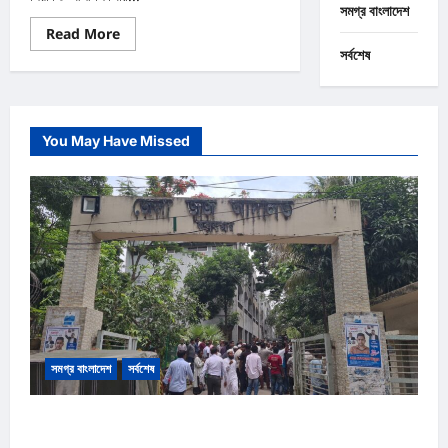
সমগ্র বাংলাদেশ
Read
Read More
more
সর্বশেষ
about
কক্সবাজার
আদালত
প্রাঙ্গনে
বিএনপি
নেতাকে
You May Have Missed
লক্ষ্য
করে
গুলি,
গুলিবিদ্ধ
২,
অস্ত্র
সহ
আটক
২
সমগ্র বাংলাদেশ
সর্বশেষ
কক্সবাজার আদালত প্রাঙ্গনে গোলাগুলি :দ্রুত বিচার ও অস্ত্র আইনে পৃথক