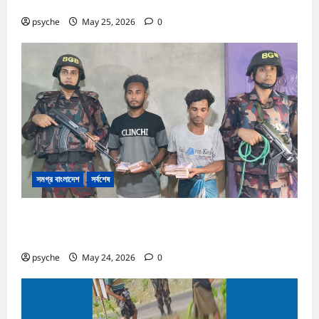
২ মামলা, আসামি ১৩
psyche
May 25, 2026
0
সমগ্র বাংলাদেশ
সর্বশেষ
রোহিঙ্গা ক্যাম্পের পাশেই টাকার জাল নোট তৈরি; কোটি টাকার জাল নোট,
তৈরি সরঞ্জাম উদ্ধার, রোহিঙ্গা সহ আটক ২
psyche
May 24, 2026
0