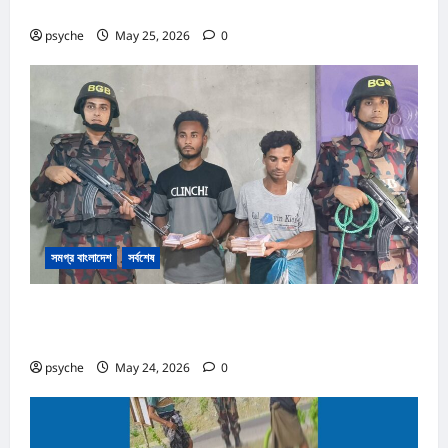
২ মামলা, আসামি ১৩
psyche
May 25, 2026
0
সমগ্র বাংলাদেশ
সর্বশেষ
রোহিঙ্গা ক্যাম্পের পাশেই টাকার জাল নোট তৈরি; কোটি টাকার জাল নোট,
তৈরি সরঞ্জাম উদ্ধার, রোহিঙ্গা সহ আটক ২
psyche
May 24, 2026
0