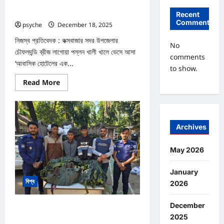
খালে ভাসমান হোটেল কর্মচারির মরদেহ উদ্ধার
Recent
Comments
psyche
December 18, 2025
0
নিজস্ব প্রতিবেদক : কক্সবাজার সদর উপজেলার
No
চৌফলদন্ডি ব্রীজ লাগোয়া পল্লন খালী খালে ভেসে আসা
comments
‘আবাসিক হোটেলের এক...
to show.
Read
Read More
more
about
খালে
ভাসমান
হোটেল
কর্মচারির
Archives
মরদেহ
উদ্ধার
May 2026
January
বিশ্ব
2026
December
‘আরাকান আর্মি’র কাছে ১৬ শত ম্যাগজিন রাখার প্রসেস
2025
পাচারের চেষ্টা : আটক ৩