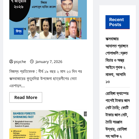
Recent
Posts
বিশ্ব
কক্সবাজার
আদালত প্রাঙ্গনে
১৯ বছর পর কুতুবদিয়ার ছাত্রলীগ নেতা রুবেল হত্যা
গোলাগুলি :দ্রুত
মামলার রায় : ৪ জনের মৃত্যুদণ্ড
বিচার ও অস্ত্র
psyche
January 7, 2026
0
আইনে পৃথক ২
নিজস্ব প্রতিবেদক : দীর্ঘ ১৯ বছর ২ মাস ২৩ দিন পর
মামলা, আসামি
কক্সবাজারের কুতুবদিয়া উপজেলা ছাত্রলীগের নেতা
১৩
এরশাদুল...
রোহিঙ্গা ক্যাম্পের
Read
Read More
পাশেই টাকার জাল
more
about
নোট তৈরি; কোটি
১৯
বছর
টাকার জাল নোট,
পর
তৈরি সরঞ্জাম
কুতুবদিয়ার
ছাত্রলীগ
উদ্ধার, রোহিঙ্গা
নেতা
রুবেল
সহ আটক ২