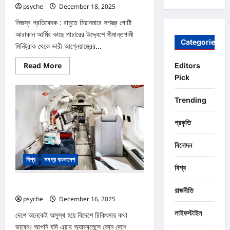
psyche
December 18, 2025
0
নিজস্ব প্রতিবেদক : রামুতে মিয়ানমারে সশস্ত্র গোষ্টি
আরাকান আর্মির কাছে পাচারের উদ্দ্যেশে সীমান্তগামী
Categories
মিনিট্রাক থেকে ভারী আগ্নেয়াস্ত্রের...
Read
Read More
Editors
more
Pick
about
‘আরাকান
আর্মি’র
Trending
কাছে
১৬
শত
ম্যাগজিন
প্রকৃতি
রাখার
প্রসেস
পাচারের
বিনোদন
চেষ্টা
:
বিশ্ব
সমগ্র বাংলাদেশ
আটক
বিশ্ব
৩
এয়ার অ্যাম্বুলেন্সে চিকিৎসা নিতে গেলে কত টাকা লাগে
রাজনীতি
psyche
December 16, 2025
0
লাইফস্টাইল
দেশে অনেকেই অসুস্থ হয়ে বিদেশে চিকিৎসার কথা
ভাবেন। আপনি যদি এয়ার অ্যাম্বুলেন্সে কোন দেশে