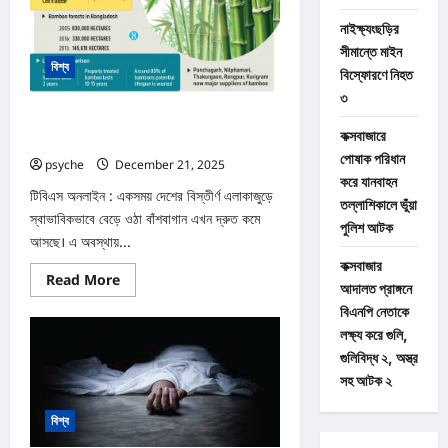
হত্যা
মামলার
নাইক্ষ্যংছড়ির
রায়
:
সীমান্তে মাইন
৪
বিশ্ব
জনের
বিস্ফোরণে নিহত
মৃত্যুদণ্ড
৩
রোহিঙ্গা ক্যাম্পে বছরে ২ কোটি বাঁশের চাহিদা; দ্রুত কমছে
কক্সবাজারে
বাঁশবাগান
পোষাক পরিধান
psyche
December 21, 2025
0
করে যানবাহন
টিবিএস অনলাইন : একসময় দেশের বিস্তীর্ণ এলাকাজুড়ে
তল্লাশিকালে ভুঁয়া
স্বাভাবিকভাবে বেড়ে ওঠা বাঁশবাগান এখন দ্রুত কমে
পুলিশ আটক
আসছে। এ অবস্থায়...
কক্সবাজার
Read
Read More
আদালত প্রাঙ্গনে
more
about
বিএনপি নেতাকে
রোহিঙ্গা
ক্যাম্পে
লক্ষ্য করে গুলি,
বছরে
গুলিবিদ্ধ ২, অস্ত্র
২
কোটি
সহ আটক ২
বাঁশের
চাহিদা;
দ্রুত
বিশ্ব
কমছে
বাঁশবাগান