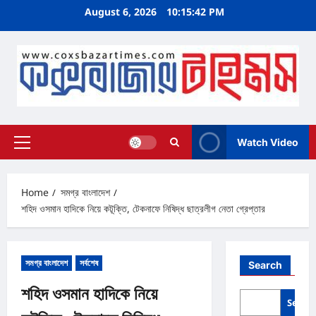
Skip
August 6, 2026
10:15:42 PM
to
content
Watch Video
Primary
Menu
Home
সমগ্র বাংলাদেশ
শহিদ ওসমান হাদিকে নিয়ে কটূক্তি, টেকনাফে নিষিদ্ধ ছাত্রলীগ নেতা গ্রেপ্তার
সমগ্র বাংলাদেশ
সর্বশেষ
Search
শহিদ ওসমান হাদিকে নিয়ে
Searc