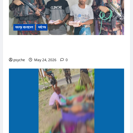
সমগ্র বাংলাদেশ
সর্বশেষ
রোহিঙ্গা ক্যাম্পের পাশেই টাকার জাল নোট তৈরি; কোটি টাকার জাল নোট,
তৈরি সরঞ্জাম উদ্ধার, রোহিঙ্গা সহ আটক ২
psyche
May 24, 2026
0