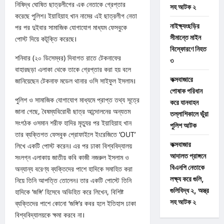
নিষিদ্ধ ঘোষিত ছাত্রলীগের এক নেতাকে গ্রেপ্তার
সহ আটক ২
করেছে পুলিশ। ইয়াহিয়াহ খান নামের এই ছাত্রলীগ নেতা
নাইক্ষ্যংছড়ির
পর পর দুইবার সামাজিক যোগাযোগ মাধ্যম ফেসবুকে
সীমান্তে মাইন
পোস্ট দিয়ে কটূক্তি করেছে।
বিস্ফোরণে নিহত
শনিবার (২০ ডিসেম্বর) দিবাগত রাতে টেকনাফের
৩
বাহারছড়া এলাকা থেকে তাকে গ্রেপ্তার করা হয় বলে
কক্সবাজারে
জানিয়েছেন টেকনাফ মডেল থানার ওসি সাইফুল ইসলাম।
পোষাক পরিধান
পুলিশ ও সামাজিক যোগাযোগ মাধ্যমে প্রাপ্ত তথ্য সূত্রে
করে যানবাহন
জানা গেছে, বৈষম্যবিরোধী ছাত্র আন্দোলনের অন্যতম
তল্লাশিকালে ভুঁয়া
সংগঠক ওসমান শরীফ হাদির মৃত্যুর পর ইয়াহিয়াহ খান
পুলিশ আটক
তার ব্যক্তিগত ফেসবুক প্রোফাইলে ইংরেজিতে ‘OUT’
কক্সবাজার
লিখে একটি পোস্ট করেন। এর পর ঢাকা বিশ্ববিদ্যালয়
আদালত প্রাঙ্গনে
সংলগ্ন এলাকায় জাতীয় কবি কাজী নজরুল ইসলাম ও
বিএনপি নেতাকে
অন্যান্য বরেণ্য ব্যক্তিদের পাশে হাদিকে সমাহিত করা
লক্ষ্য করে গুলি,
নিয়ে তিনি আপত্তি তোলেন। তার একটি পোস্টে তিনি
গুলিবিদ্ধ ২, অস্ত্র
হাদিকে ‘জঙ্গি’ হিসেবে অভিহিত করে লিখেন, বিশিষ্ট
সহ আটক ২
ব্যক্তিদের পাশে কোনো ‘জঙ্গি’র কবর হলে ইতিহাস ঢাকা
বিশ্ববিদ্যালয়কে ক্ষমা করবে না।