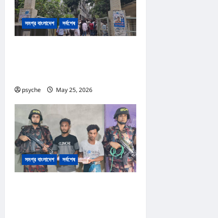
সমগ্র বাংলাদেশ
সর্বশেষ
কক্সবাজার আদালত প্রাঙ্গনে গোলাগুলি :দ্রুত
বিচার ও অস্ত্র আইনে পৃথক ২ মামলা, আসামি
১৩
psyche
May 25, 2026
0
সমগ্র বাংলাদেশ
সর্বশেষ
রোহিঙ্গা ক্যাম্পের পাশেই টাকার জাল নোট
তৈরি; কোটি টাকার জাল নোট, তৈরি সরঞ্জাম
উদ্ধার, রোহিঙ্গা সহ আটক ২