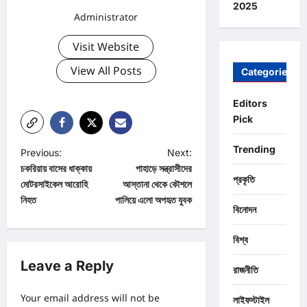
2025
Administrator
Visit Website
View All Posts
Categories
Editors
Pick
Trending
P
Previous:
Next:
চকরিয়ায় বাসের ধাক্কায়
পাহাড়ে সন্ত্রাসীদের
o
প্রকৃতি
মোটরসাইকেল আরোহি
আস্তানা থেকে কৌশলে
s
নিহত
পালিয়ে এলো অপহৃত যুবক
বিনোদন
t
n
বিশ্ব
a
Leave a Reply
রাজনীতি
v
Your email address will not be
লাইফস্টাইল
i