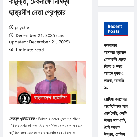
কটূক্তি, টেকনাফে নিষিদ্ধ
ছাত্রলীগ নেতা গ্রেপ্তার
Recent
psyche
Posts
December 21, 2025 (Last
updated: December 21, 2025)
কক্সবাজার
1 minute read
0 comments
আদালত প্রাঙ্গনে
গোলাগুলি :দ্রুত
বিচার ও অস্ত্র
আইনে পৃথক ২
মামলা, আসামি
১৩
রোহিঙ্গা ক্যাম্পের
পাশেই টাকার জাল
নোট তৈরি; কোটি
নিজস্ব প্রতিবেদক :
ইনকিলাব মঞ্চের মুখপাত্র শহিদ
টাকার জাল নোট,
শরিফ ওসমান হাদিকে নিয়ে সামাজিক যোগাযোগ মাধ্যমে
তৈরি সরঞ্জাম
কটূক্তি করে মন্তব্য করায় কক্সবাজারের টেকনাফে
উদ্ধার, রোহিঙ্গা