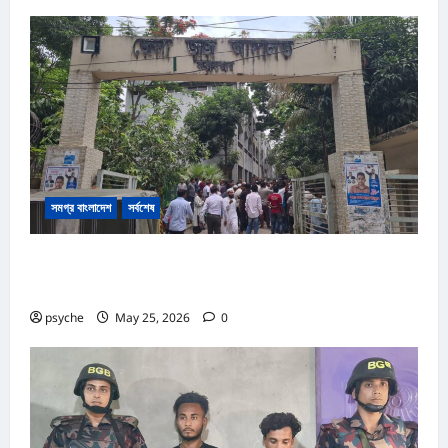
সমগ্র বাংলাদেশ
সর্বশেষ
কক্সবাজার আদালত প্রাঙ্গনে গোলাগুলি :দ্রুত বিচার ও অস্ত্র আইনে পৃথক
২ মামলা, আসামি ১৩
psyche
May 25, 2026
0