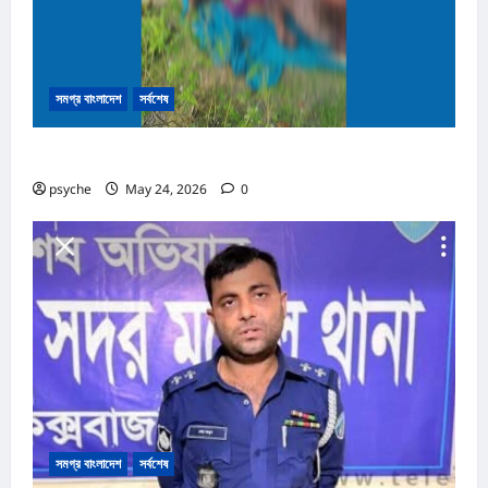
সমগ্র বাংলাদেশ
সর্বশেষ
নাইক্ষ্যংছড়ির সীমান্তে মাইন বিস্ফোরণে নিহত ৩
psyche
May 24, 2026
0
সমগ্র বাংলাদেশ
সর্বশেষ