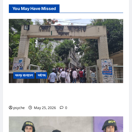
You May Have Missed
সমগ্র বাংলাদেশ
সর্বশেষ
কক্সবাজার আদালত প্রাঙ্গনে গোলাগুলি :দ্রুত বিচার ও অস্ত্র আইনে পৃথক
২ মামলা, আসামি ১৩
psyche
May 25, 2026
0