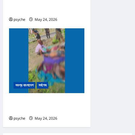
তৈরি; কোটি টাকার জাল নোট, তৈরি সরঞ্জাম
উদ্ধার, রোহিঙ্গা সহ আটক ২
psyche
May 24, 2026
0
সমগ্র বাংলাদেশ
সর্বশেষ
নাইক্ষ্যংছড়ির সীমান্তে মাইন বিস্ফোরণে
নিহত ৩
psyche
May 24, 2026
0