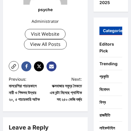
2025
psyche
Administrator
Categories
Visit Website
View All Posts
Editors
Pick
Trending
প্রকৃতি
P
Previous:
Next:
মালয়েশিয়া পাচারকালে
কক্সবাজার সমুদ্র সৈকতে
o
বিনোদন
নারী ও শিশুসহ উদ্ধার
এক ঘন্টা মিলেছে প্লাস্টিক
s
২০, ৫ পাচারকারি আটক
সহ ২৫০ কেজি বর্জ্য
বিশ্ব
t
n
রাজনীতি
a
Leave a Reply
লাইফস্টাইল