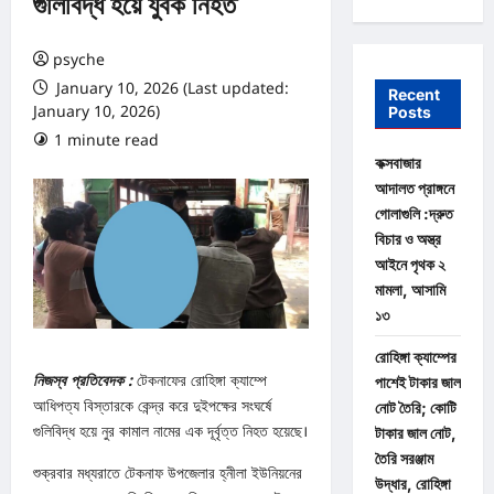
গুলিবিদ্ধ হয়ে যুবক নিহত
psyche
January 10, 2026 (Last updated:
Recent
January 10, 2026)
Posts
1 minute read
0 comments
কক্সবাজার
আদালত প্রাঙ্গনে
গোলাগুলি :দ্রুত
বিচার ও অস্ত্র
আইনে পৃথক ২
মামলা, আসামি
১৩
রোহিঙ্গা ক্যাম্পের
নিজস্ব প্রতিবেদক :
টেকনাফের রোহিঙ্গা ক্যাম্পে
পাশেই টাকার জাল
আধিপত্য বিস্তারকে কেন্দ্র করে দুইপক্ষের সংঘর্ষে
নোট তৈরি; কোটি
গুলিবিদ্ধ হয়ে নুর কামাল নামের এক দূর্বৃত্ত নিহত হয়েছে।
টাকার জাল নোট,
তৈরি সরঞ্জাম
শুক্রবার মধ্যরাতে টেকনাফ উপজেলার হ্নীলা ইউনিয়নের
উদ্ধার, রোহিঙ্গা