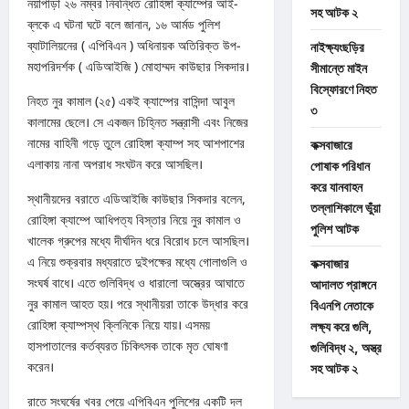
নয়াপাড়া ২৬ নম্বর নিবন্ধিত রোহিঙ্গা ক্যাম্পের আই-
সহ আটক ২
ব্লকে এ ঘটনা ঘটে বলে জানান, ১৬ আর্মড পুলিশ
ব্যাটালিয়নের ( এপিবিএন ) অধিনায়ক অতিরিক্ত উপ-
নাইক্ষ্যংছড়ির
মহাপরিদর্শক ( এডিআইজি ) মোহাম্মদ কাউছার সিকদার।
সীমান্তে মাইন
বিস্ফোরণে নিহত
নিহত নুর কামাল (২৫) একই ক্যাম্পের বাসিন্দা আবুল
৩
কালামের ছেলে। সে একজন চিহ্নিত সন্ত্রাসী এবং নিজের
নামের বাহিনী গড়ে তুলে রোহিঙ্গা ক্যাম্প সহ আশপাশের
কক্সবাজারে
এলাকায় নানা অপরাধ সংঘটন করে আসছিল।
পোষাক পরিধান
করে যানবাহন
স্থানীয়দের বরাতে এডিআইজি কাউছার সিকদার বলেন,
তল্লাশিকালে ভুঁয়া
রোহিঙ্গা ক্যাম্পে আধিপত্য বিস্তার নিয়ে নুর কামাল ও
পুলিশ আটক
খালেক গ্রুপের মধ্যে দীর্ঘদিন ধরে বিরোধ চলে আসছিল।
এ নিয়ে শুক্রবার মধ্যরাতে দুইপক্ষের মধ্যে গোলাগুলি ও
কক্সবাজার
সংঘর্ষ বাধে। এতে গুলিবিদ্ধ ও ধারালো অস্ত্রের আঘাতে
আদালত প্রাঙ্গনে
নুর কামাল আহত হয়। পরে স্থানীয়রা তাকে উদ্ধার করে
বিএনপি নেতাকে
রোহিঙ্গা ক্যাম্পস্থ ক্লিনিকে নিয়ে যায়। এসময়
লক্ষ্য করে গুলি,
হাসপাতালের কর্তব্যরত চিকিৎসক তাকে মৃত ঘোষণা
গুলিবিদ্ধ ২, অস্ত্র
করেন।
সহ আটক ২
রাতে সংঘর্ষের খবর পেয়ে এপিবিএন পুলিশের একটি দল