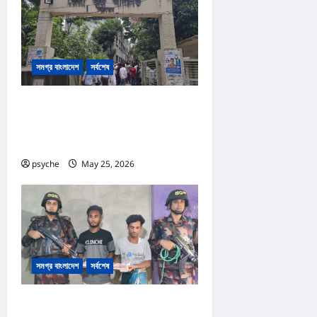
সমগ্র বাংলাদেশ
সর্বশেষ
কক্সবাজার আদালত প্রাঙ্গনে গোলাগুলি :দ্রুত
বিচার ও অস্ত্র আইনে পৃথক ২ মামলা, আসামি
১৩
psyche
May 25, 2026
0
সমগ্র বাংলাদেশ
সর্বশেষ
রোহিঙ্গা ক্যাম্পের পাশেই টাকার জাল নোট