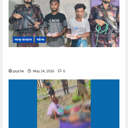
সমগ্র বাংলাদেশ
সর্বশেষ
রোহিঙ্গা ক্যাম্পের পাশেই টাকার জাল নোট তৈরি; কোটি টাকার জাল নোট,
তৈরি সরঞ্জাম উদ্ধার, রোহিঙ্গা সহ আটক ২
psyche
May 24, 2026
0