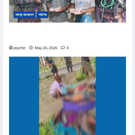
সমগ্র বাংলাদেশ
সর্বশেষ
রোহিঙ্গা ক্যাম্পের পাশেই টাকার জাল নোট তৈরি; কোটি টাকার জাল নোট,
তৈরি সরঞ্জাম উদ্ধার, রোহিঙ্গা সহ আটক ২
psyche
May 24, 2026
0