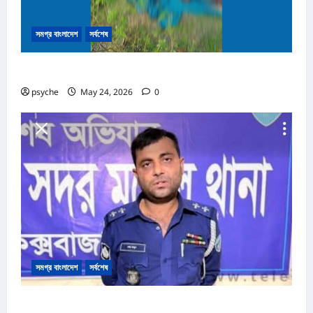
সমগ্র বাংলাদেশ
সর্বশেষ
নাইক্ষ্যংছড়ির সীমান্তে মাইন বিস্ফোরণে নিহত ৩
psyche
May 24, 2026
0
সমগ্র বাংলাদেশ
সর্বশেষ
কক্সবাজারে পোষাক পরিধান করে যানবাহন তল্লাশিকালে ভুঁয়া পুলিশ আটক