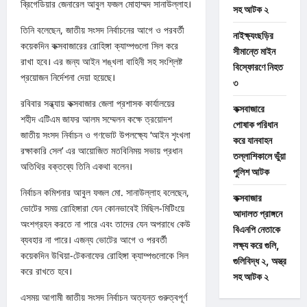
ব্রিগেডিয়ার জেনারেল আবুল ফজল মোহাম্মদ সানাউল্লাহ।
সহ আটক ২
তিনি বলেছেন, জাতীয় সংসদ নির্বাচনের আগে ও পরবর্তী
নাইক্ষ্যংছড়ির
কয়েকদিন কক্সবাজারের রোহিঙ্গা ক্যাম্পগুলো সিল করে
সীমান্তে মাইন
রাখা হবে। এর জন্য আইন শঙ্খলা বাহিনী সহ সংশ্লিষ্ট
বিস্ফোরণে নিহত
প্রয়োজন নির্দেশনা দেয়া হয়েছে।
৩
রবিবার সন্ধ্যায় কক্সবাজার জেলা প্রশাসক কার্যালয়ের
কক্সবাজারে
শহীদ এটিএম জাফর আলম সম্মেলন কক্ষে ত্রয়োদশ
পোষাক পরিধান
জাতীয় সংসদ নির্বাচন ও গণভোট উপলক্ষ্যে ‘আইন শৃংখলা
করে যানবাহন
রক্ষাকারি সেল’ এর আয়োজিত মতবিনিময় সভায় প্রধান
তল্লাশিকালে ভুঁয়া
অতিথির বক্তব্যে তিনি একথা বলেন।
পুলিশ আটক
নির্বাচন কমিশনার আবুল ফজল মো. সানাউল্লাহ বলেছেন,
কক্সবাজার
ভোটের সময় রোহিঙ্গারা যেন কোনভাবেই মিছিল-মিটিংয়ে
আদালত প্রাঙ্গনে
অংশগ্রহন করতে না পারে এবং তাদের যেন অপরাধে কেউ
বিএনপি নেতাকে
ব্যবহার না পারে। এজন্য ভোটের আগে ও পরবর্তী
লক্ষ্য করে গুলি,
কয়েকদিন উখিয়া-টেকনাফের রোহিঙ্গা ক্যাম্পগুলোকে সিল
গুলিবিদ্ধ ২, অস্ত্র
করে রাখতে হবে।
সহ আটক ২
এসময় আগামী জাতীয় সংসদ নির্বাচন অত্যন্ত গুরুত্বপূর্ণ