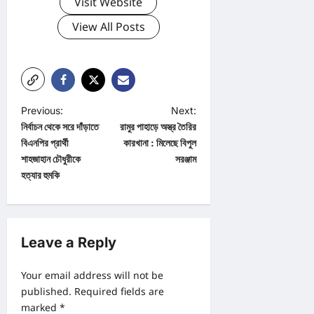
Visit Website
View All Posts
P
Previous:
Next:
নির্বাচন থেকে সরে দাঁড়াতে
রামুর পাহাড়ে অস্ত্র তৈরির
o
বিএনপির প্রার্থী
কারখানা : মিলেছে বিপুল
s
শাহজাহান চৌধুরীকে
সরঞ্জাম
t
হত্যার হুমকি
n
a
v
Leave a Reply
i
Your email address will not be
g
published.
Required fields are
a
marked
*