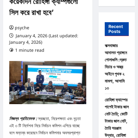
কয়েকদিন রোহিঙ্গা ক্যাম্পগুলো
সিল করে রাখা হবে’
Recent
psyche
Posts
January 4, 2026 (Last updated:
January 4, 2026)
কক্সবাজার
1 minute read
0 comments
আদালত প্রাঙ্গনে
গোলাগুলি :দ্রুত
বিচার ও অস্ত্র
আইনে পৃথক ২
মামলা, আসামি
১৩
রোহিঙ্গা ক্যাম্পের
পাশেই টাকার জাল
নোট তৈরি; কোটি
নিজস্ব প্রতিবেদক :
স্বচ্ছতা, নিরেপক্ষতা এবং দৃঢ়তা
টাকার জাল নোট,
এই ৩ টি নির্দেশনা নিয়ে নির্বাচন কমিশন এগিয়ে যাচ্ছে
তৈরি সরঞ্জাম
বলে মন্তব্য করেছেন নির্বাচন কমিশনার অবসরপ্রাপ্ত
উদ্ধার, রোহিঙ্গা