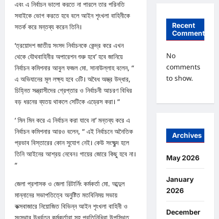
এবং এ নির্বাচন ভালো করতে না পারলে তার পরিনতি
সবাইকে ভোগ করতে হবে বলে আইন শৃংখলা বাহিনীকে
Recent
সতর্ক করে মন্তব্য করেন তিনি।
Comments
‘ত্রয়োদশ জাতীয় সংসদ নির্বাচনকে কেন্দ্র করে এখন
No
থেকে যৌথবাহিনীর অপারেশন শুরু হবে’ হবে জানিয়ে
comments
নির্বাচন কমিশনার আবুল ফজল মো. সানাউল্লাহ বলেন, “
to show.
এ অভিযানের মূল লক্ষ্য হবে ৩টি। অবৈধ অস্ত্র উদ্ধার,
চিহ্নিত সন্ত্রাসীদের গ্রেপ্তার ও নির্বাচনী আচরণ বিধির
বড় ধরনের ব্যতয় থাকলে সেটিকে এড্রেস করা। “
‘ মিন মিন করে এ নির্বাচন করা যাবে না’ মন্তব্য করে এ
নির্বাচন কমিশনার আরও বলেন, “ এই নির্বাচনে অনৈতিক
Archives
প্রভাব বিস্তারের কোন সুযোগ নেই। কেউ সংক্ষুব্দ হলে
তিনি আইনের আশ্রয় নেবেন। গায়ের জোরে কিছু হবে না।
May 2026
“
January
জেলা প্রশাসক ও জেলা রিটার্নিং কর্মকর্তা মো. আব্দুল
2026
মান্নানের সভাপতিত্বে অনুষ্টিত মতবিনিময় সভায়
কক্সবাজারে নিয়োজিত বিভিন্ন আইন শৃংখলা বাহিনী ও
December
সংস্থার উর্ধ্বতন কর্মকর্তারা সহ প্রতিনিধিরা উপস্থিত