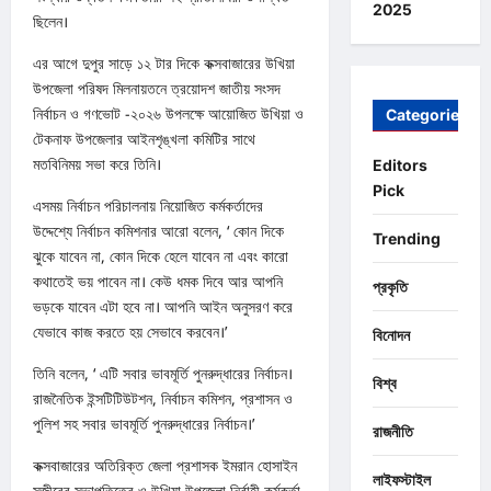
2025
ছিলেন।
এর আগে দুপুর সাড়ে ১২ টার দিকে কক্সবাজারের উখিয়া
উপজেলা পরিষদ মিলনায়তনে ত্রয়োদশ জাতীয় সংসদ
নির্বাচন ও গণভোট -২০২৬ উপলক্ষে আয়োজিত উখিয়া ও
Categories
টেকনাফ উপজেলার আইনশৃঙ্খলা কমিটির সাথে
মতবিনিময় সভা করে তিনি।
Editors
Pick
এসময় নির্বাচন পরিচালনায় নিয়োজিত কর্মকর্তাদের
উদ্দেশ্যে নির্বাচন কমিশনার আরো বলেন, ‘ কোন দিকে
Trending
ঝুকে যাবেন না, কোন দিকে হেলে যাবেন না এবং কারো
কথাতেই ভয় পাবেন না। কেউ ধমক দিবে আর আপনি
প্রকৃতি
ভড়কে যাবেন এটা হবে না। আপনি আইন অনুসরণ করে
যেভাবে কাজ করতে হয় সেভাবে করবেন।’
বিনোদন
তিনি বলেন, ‘ এটি সবার ভাবমূর্তি পুনরুদ্ধারের নির্বাচন।
বিশ্ব
রাজনৈতিক ইন্সটিটিউটশন, নির্বাচন কমিশন, প্রশাসন ও
পুলিশ সহ সবার ভাবমূর্তি পুনরুদ্ধারের নির্বাচন।’
রাজনীতি
কক্সবাজারের অতিরিক্ত জেলা প্রশাসক ইমরান হোসাইন
লাইফস্টাইল
সজীবের সভাপতিত্বে ও উখিয়া উপজেলা নির্বাহী কর্মকর্তা