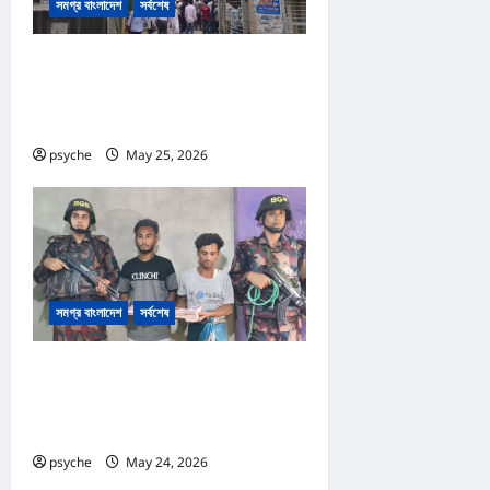
সমগ্র বাংলাদেশ
সর্বশেষ
কক্সবাজার আদালত প্রাঙ্গনে গোলাগুলি :দ্রুত
বিচার ও অস্ত্র আইনে পৃথক ২ মামলা, আসামি
১৩
psyche
May 25, 2026
0
সমগ্র বাংলাদেশ
সর্বশেষ
রোহিঙ্গা ক্যাম্পের পাশেই টাকার জাল নোট
তৈরি; কোটি টাকার জাল নোট, তৈরি সরঞ্জাম
উদ্ধার, রোহিঙ্গা সহ আটক ২
psyche
May 24, 2026
0