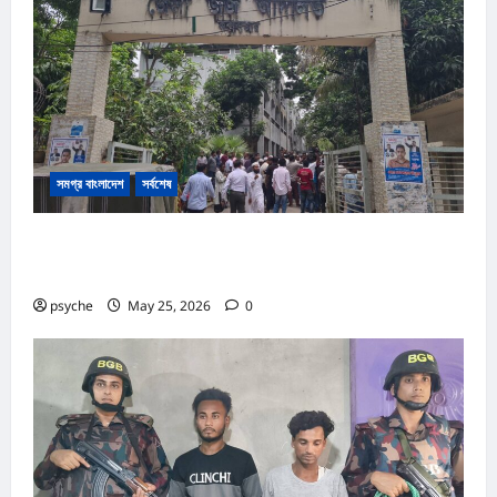
সমগ্র বাংলাদেশ
সর্বশেষ
কক্সবাজার আদালত প্রাঙ্গনে গোলাগুলি :দ্রুত বিচার ও অস্ত্র আইনে পৃথক
২ মামলা, আসামি ১৩
psyche
May 25, 2026
0