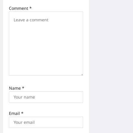
t
Comment
*
i
o
n
Name
*
Email
*