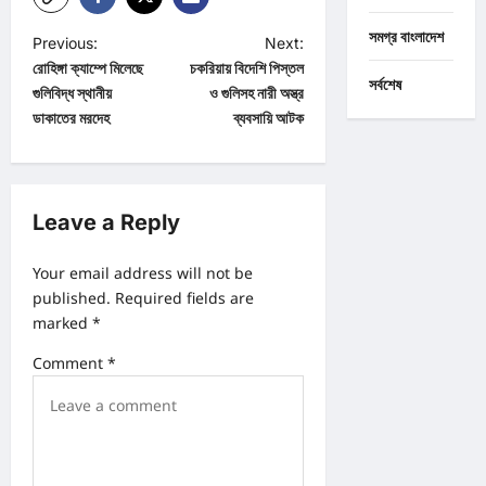
সমগ্র বাংলাদেশ
P
Previous:
Next:
রোহিঙ্গা ক্যাম্পে মিলেছে
চকরিয়ায় বিদেশি পিস্তল
o
সর্বশেষ
গুলিবিদ্ধ স্থানীয়
ও গুলিসহ নারী অস্ত্র
s
ডাকাতের মরদেহ
ব্যবসায়ি আটক
t
n
a
Leave a Reply
v
Your email address will not be
i
published.
Required fields are
g
marked
*
a
Comment
*
t
i
o
n