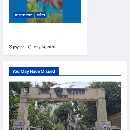
সমগ্র বাংলাদেশ
সর্বশেষ
নাইক্ষ্যংছড়ির সীমান্তে মাইন বিস্ফোরণে
নিহত ৩
psyche
May 24, 2026
0
You May Have Missed