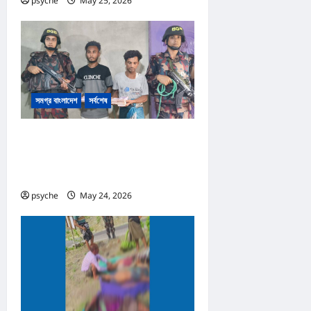
psyche
May 25, 2026
0
সমগ্র বাংলাদেশ
সর্বশেষ
রোহিঙ্গা ক্যাম্পের পাশেই টাকার জাল নোট
তৈরি; কোটি টাকার জাল নোট, তৈরি সরঞ্জাম
উদ্ধার, রোহিঙ্গা সহ আটক ২
psyche
May 24, 2026
0