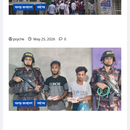
সমগ্র বাংলাদেশ
সর্বশেষ
কক্সবাজার আদালত প্রাঙ্গনে গোলাগুলি :দ্রুত বিচার ও অস্ত্র আইনে পৃথক
২ মামলা, আসামি ১৩
psyche
May 25, 2026
0
সমগ্র বাংলাদেশ
সর্বশেষ
রোহিঙ্গা ক্যাম্পের পাশেই টাকার জাল নোট তৈরি; কোটি টাকার জাল নোট,
তৈরি সরঞ্জাম উদ্ধার, রোহিঙ্গা সহ আটক ২