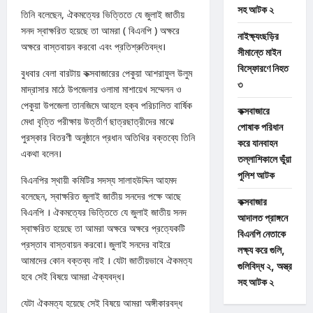
সহ আটক ২
তিনি বলেছেন, ঐকমত্যের ভিত্তিতে যে জুলাই জাতীয়
সনদ স্বাক্ষরিত হয়েছে তা আমরা ( বিএনপি ) অক্ষরে
নাইক্ষ্যংছড়ির
অক্ষরে বাস্তবায়ন করবো এবং প্রতিশ্রুতিবদ্ধ।
সীমান্তে মাইন
বিস্ফোরণে নিহত
বুধবার বেলা বারটায় কক্সবাজারের পেকুয়া আশরাফুল উলুম
৩
মাদ্রাসার মাঠে উপজেলার ওলামা মাশায়েখ সম্মেলন ও
পেকুয়া উপজেলা তানজিমে আহলে হক্ব পরিচালিত বার্ষিক
কক্সবাজারে
মেধা বৃত্তি পরীক্ষায় উত্তীর্ণ ছাত্রছাত্রীদের মাঝে
পোষাক পরিধান
পুরস্কার বিতরণী অনুষ্ঠানে প্রধান অতিথির বক্তব্যে তিনি
করে যানবাহন
একথা বলেন।
তল্লাশিকালে ভুঁয়া
পুলিশ আটক
বিএনপির স্থায়ী কমিটির সদস্য সালাহউদ্দিন আহমদ
বলেছেন, স্বাক্ষরিত জুলাই জাতীয় সনদের পক্ষে আছে
কক্সবাজার
বিএনপি । ঐকমত্যের ভিত্তিতে যে জুলাই জাতীয় সনদ
আদালত প্রাঙ্গনে
স্বাক্ষরিত হয়েছে তা আমরা অক্ষরে অক্ষরে প্রত্যেকটি
বিএনপি নেতাকে
প্রস্তাব বাস্তবায়ন করবো। জুলাই সনদের বাইরে
লক্ষ্য করে গুলি,
আমাদের কোন বক্তব্য নাই । যেটা জাতীয়ভাবে ঐকমত্য
গুলিবিদ্ধ ২, অস্ত্র
হবে সেই বিষয়ে আমরা ঐক্যবদ্ধ।
সহ আটক ২
যেটা ঐকমত্য হয়েছে সেই বিষয়ে আমরা অঙ্গীকারবদ্ধ