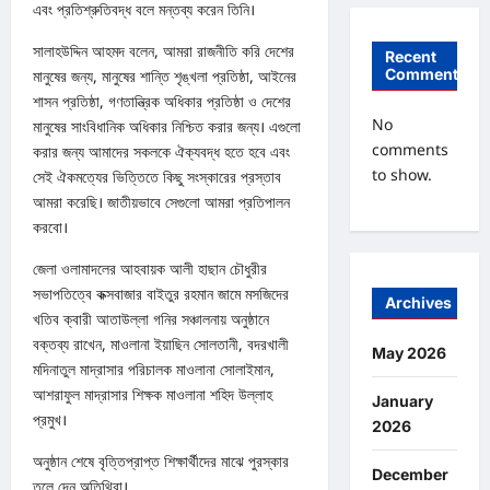
এবং প্রতিশ্রুতিবদ্ধ বলে মন্তব্য করেন তিনি।
সালাহউদ্দিন আহমদ বলেন, আমরা রাজনীতি করি দেশের
Recent
Comments
মানুষের জন্য, মানুষের শান্তি শৃঙ্খলা প্রতিষ্ঠা, আইনের
শাসন প্রতিষ্ঠা, গণতান্ত্রিক অধিকার প্রতিষ্ঠা ও দেশের
No
মানুষের সাংবিধানিক অধিকার নিশ্চিত করার জন্য। এগুলো
comments
করার জন্য আমাদের সকলকে ঐক্যবদ্ধ হতে হবে এবং
to show.
সেই ঐকমত্যের ভিত্তিতে কিছু সংস্কারের প্রস্তাব
আমরা করেছি। জাতীয়ভাবে সেগুলো আমরা প্রতিপালন
করবো।
জেলা ওলামাদলের আহবায়ক আলী হাছান চৌধুরীর
সভাপতিত্বে কক্সবাজার বাইতুর রহমান জামে মসজিদের
Archives
খতিব ক্বারী আতাউল্লা গনির সঞ্চালনায় অনুষ্ঠানে
বক্তব্য রাখেন, মাওলানা ইয়াছিন সোলতানী, বদরখালী
May 2026
মদিনাতুল মাদ্রাসার পরিচালক মাওলানা সোলাইমান,
আশরাফুল মাদ্রাসার শিক্ষক মাওলানা শহিদ উল্লাহ
January
প্রমুখ।
2026
অনুষ্ঠান শেষে বৃত্তিপ্রাপ্ত শিক্ষার্থীদের মাঝে পুরস্কার
December
তুলে দেন অতিথিরা।