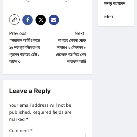
সমগ্র বাংলাদেশ
সর্বশেষ
P
Previous:
Next:
‘আরাকান আর্মি’র কাছে
সাগরের মোহনা থেকে
o
১৬ শত ম্যাগজিন রাখার
আবারও ২ নৌকাসহ ৯
s
প্রসেস পাচারের চেষ্টা :
জেলেকে ধরে নিয়ে গেল
t
আটক ৩
আরাকান আর্মি
n
a
v
Leave a Reply
i
Your email address will not be
g
published.
Required fields are
a
marked
*
t
Comment
*