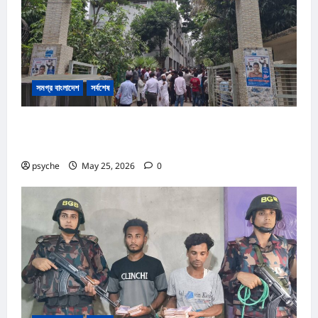
সমগ্র বাংলাদেশ
সর্বশেষ
কক্সবাজার আদালত প্রাঙ্গনে গোলাগুলি :দ্রুত বিচার ও অস্ত্র আইনে পৃথক
২ মামলা, আসামি ১৩
psyche
May 25, 2026
0