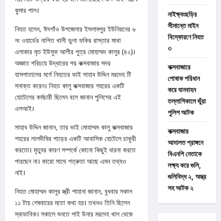
কুমার পাল।
নাইক্ষ্যংছড়ির
সীমান্তে মাইন
নিহত হলেন, ঈদগাঁও উপজেলার ইসলামপুর ইউনিয়নের ৬
বিস্ফোরণে নিহত
নং ওয়ার্ডের নাপিত খালী ডুলা ফকির রাস্তার মাথা
৩
এলাকার মৃত ইউসুফ আলীর পুত্র মোহাম্মদ কালুর (৪২)।
অজ্ঞাত পরিচয়ে উদ্ধারের পর কক্সবাজার সদর
কক্সবাজারে
হাসপাতালের মর্গে নিহতের ভাই সাহাব উদ্দিন মরদেহ টি
পোষাক পরিধান
সনাক্ত করেন। নিহত কালু কক্সবাজার শহরের একটি
করে যানবাহন
হোটেলের কর্মচারী ছিলেন বলে জানান পুলিশের এই
তল্লাশিকালে ভুঁয়া
এসআই।
পুলিশ আটক
সাহাব উদ্দিন জানান, তার ভাই মোহাম্মদ কালু কক্সবাজার
কক্সবাজার
শহরের লালদীঘির পাড়ের একটি আবাসিক হোটেলে চাকুরী
আদালত প্রাঙ্গনে
করতো। মৃত্যুর কারণ সম্পর্কে কোনো কিছুই ধারনা করতে
বিএনপি নেতাকে
পারছেন না। কারো সাথে শত্রুতা আছে এমন তথ্যও
লক্ষ্য করে গুলি,
নাই।
গুলিবিদ্ধ ২, অস্ত্র
সহ আটক ২
নিহত মোহাম্মদ কালুর স্ত্রী শাহানা জানান, বুধবার সকাল
১১ টায় শেষবারের মতো কথা হয়। তখনও তিনি ছিলেন
স্বাভাবিক। সকালে শুনতে পাই উনার মরদেহ খাল থেকে