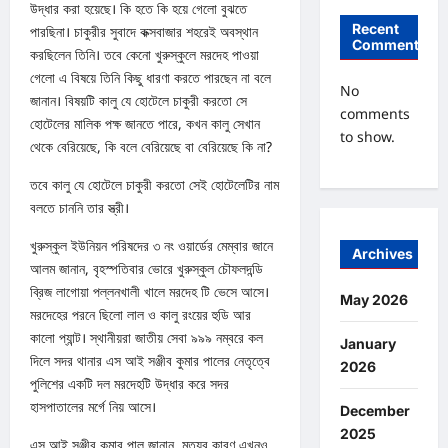
উদ্ধার করা হয়েছে। কি হতে কি হয়ে গেলো বুঝতে
Recent
পারছিনা। চাকুরীর সুবাদে কক্সবাজার শহরেই অবস্থান
Comments
করছিলেন তিনি। তবে কেনো খুরুস্কুলে মরদেহ পাওয়া
গেলো এ বিষয়ে তিনি কিছু ধারণা করতে পারছেন না বলে
No
জানান। বিষয়টি কালু যে হোটেলে চাকুরী করতো সে
comments
হোটেলের মালিক পক্ষ জানতে পারে, কখন কালু সেখান
to show.
থেকে বেরিয়েছে, কি বলে বেরিয়েছে বা বেরিয়েছে কি না?
তবে কালু যে হোটেলে চাকুরী করতো সেই হোটেলেটির নাম
বলতে চাননি তার স্ত্রী।
খুরুস্কুল ইউনিয়ন পরিষদের ৩ নং ওয়ার্ডের মেম্বার জানে
Archives
আলম জানান, বৃহস্পতিবার ভোরে খুরুস্কুল চৌফলদন্ডি
ব্রিজ লাগোয়া পল্লনখালী খালে মরদেহ টি ভেসে আসে।
May 2026
মরদেহের পরনে ছিলো লাল ও কালু রংয়ের হুডি আর
কালো প্যান্ট। স্থানীয়রা জাতীয় সেবা ৯৯৯ নম্বরে কল
January
দিলে সদর থানার এস আই সঞ্জীব কুমার পালের নেতৃত্বে
2026
পুলিশের একটি দল মরদেহটি উদ্ধার করে সদর
হাসপাতালের মর্গে নিয় আসে।
December
2025
এস আই সঞ্জীব কুমার পাল জানান, মৃত্যুর কারণ এখনও