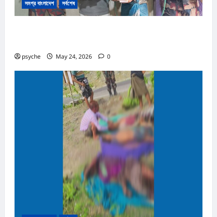
সমগ্র বাংলাদেশ
সর্বশেষ
রোহিঙ্গা ক্যাম্পের পাশেই টাকার জাল নোট তৈরি; কোটি টাকার জাল নোট,
তৈরি সরঞ্জাম উদ্ধার, রোহিঙ্গা সহ আটক ২
psyche
May 24, 2026
0