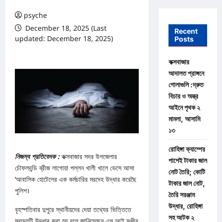
psyche
December 18, 2025 (Last
Recent
updated: December 18, 2025)
Posts
0 comments
কক্সবাজার
আদালত প্রাঙ্গনে
গোলাগুলি :দ্রুত
বিচার ও অস্ত্র
আইনে পৃথক ২
মামলা, আসামি
১৩
রোহিঙ্গা ক্যাম্পের
নিজস্ব প্রতিবেদক :
কক্সবাজার সদর উপজেলার
পাশেই টাকার জাল
চৌফলদন্ডি ব্রীজ লাগোয়া পল্লন খালী খালে ভেসে আসা
নোট তৈরি; কোটি
‘আবাসিক হোটেলের এক কর্মচারির মরদেহ উদ্ধার করেছৈ
টাকার জাল নোট,
পুলিশ।
তৈরি সরঞ্জাম
উদ্ধার, রোহিঙ্গা
বৃহস্পতিবার দুপুরে স্থানীয়দের দেয়া তথ্যের ভিত্তিতে
সহ আটক ২
মরদেহটি উদ্ধার করা হয় বলে জানিয়েছেন এস আই সঞ্জীব