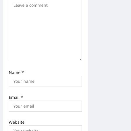
i
o
n
Name
*
Email
*
Website