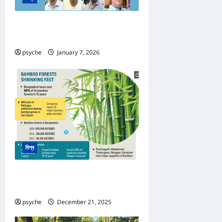
১৯ বছর পর কুতুবদিয়ার ছাত্রলীগ নেতা রুবেল
হত্যা মামলার রায় : ৪ জনের মৃত্যুদণ্ড
psyche
January 7, 2026
0
বিশ্ব
রোহিঙ্গা ক্যাম্পে বছরে ২ কোটি বাঁশের চাহিদা;
দ্রুত কমছে বাঁশবাগান
psyche
December 21, 2025
0