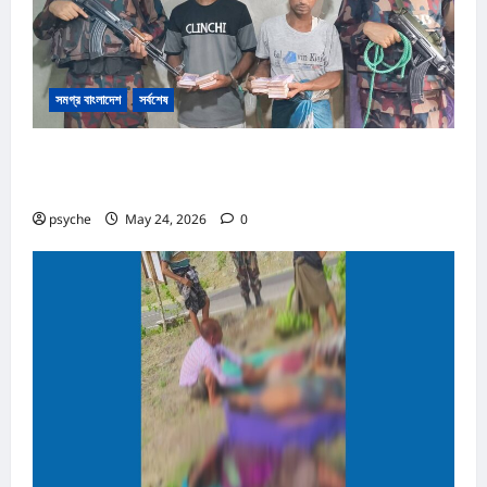
সমগ্র বাংলাদেশ
সর্বশেষ
রোহিঙ্গা ক্যাম্পের পাশেই টাকার জাল নোট তৈরি; কোটি টাকার জাল নোট,
তৈরি সরঞ্জাম উদ্ধার, রোহিঙ্গা সহ আটক ২
psyche
May 24, 2026
0