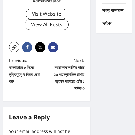
Administrator
সমগ্র বাংলাদেশ
Visit Website
সর্বশেষ
View All Posts
P
Previous:
Next:
কক্সবাজারে ৫ দিনের
‘আরাকান আর্মি’র কাছে
o
মুক্তিযুদ্ধের বিজয় মেলা
১৬ শত ম্যাগজিন রাখার
s
শুরু
প্রসেস পাচারের চেষ্টা :
t
আটক ৩
n
a
v
Leave a Reply
i
Your email address will not be