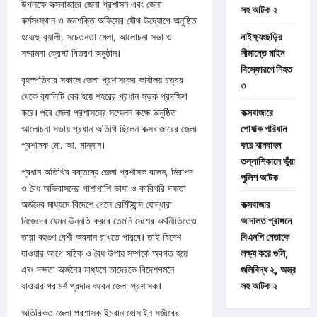
উপলক্ষে কক্সবাজারে জেলা প্রশাসন এবং জেলা
সহ আটক ২
কর্মসংস্থান ও জনশক্তি অফিসের যৌথ উদ্যোগে অনুষ্ঠিত
হয়েছে র‌্যালী, সচেতনতা মেলা, আলোচনা সভা ও
নাইক্ষ্যংছড়ির
সম্মামনা ক্রেস্ট বিতরণ অনুষ্ঠান।
সীমান্তে মাইন
বিস্ফোরণে নিহত
বৃহস্পতিবার সকালে জেলা প্রশাসকের কার্যালয় চত্বর
৩
থেকে র‌্যালিটি বের হয়ে শহরের প্রধান সড়ক প্রদক্ষিণ
করে। পরে জেলা প্রশাসনের সম্মেলন কক্ষে অনুষ্ঠিত
কক্সবাজারে
আলোচনা সভায় প্রধান অতিথি ছিলেন কক্সবাজারের জেলা
পোষাক পরিধান
প্রশাসক মো. আ. মান্নান।
করে যানবাহন
তল্লাশিকালে ভুঁয়া
প্রধান অতিথির বক্তব্যে জেলা প্রশাসক বলেন, নিরাপদ
পুলিশ আটক
ও বৈধ অভিবাসনের পাশাপাশি ভাষা ও কারিগরি দক্ষতা
অর্জনের মাধ্যমে বিদেশে গেলে রেমিট্যান্স যোদ্ধারা
কক্সবাজার
নিজেদের যেমন উন্নতি করবে তেমনি দেশের অর্থনীতিতেও
আদালত প্রাঙ্গনে
তারা বহুগুণ বেশী অবদান রাখতে পারবে। তাই বিদেশ
বিএনপি নেতাকে
যাওয়ার আগে সঠিক ও বৈধ উপায় সম্পর্কে অবগত হয়ে
লক্ষ্য করে গুলি,
এবং দক্ষতা অর্জনের মাধ্যমে তাদেরকে বিদেশগমনে
গুলিবিদ্ধ ২, অস্ত্র
যাওয়ার পরামর্শ প্রদান করেন জেলা প্রশাসক।
সহ আটক ২
অতিরিক্ত জেলা প্রশাসক ইমরান হোসাইন সজীবের