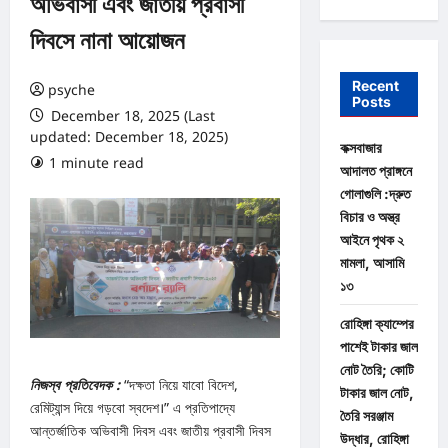
অভিবাসী এবং জাতীয় প্রবাসী
দিবসে নানা আয়োজন
Recent
psyche
Posts
December 18, 2025 (Last
updated: December 18, 2025)
কক্সবাজার
1 minute read
0 comments
আদালত প্রাঙ্গনে
গোলাগুলি :দ্রুত
বিচার ও অস্ত্র
আইনে পৃথক ২
মামলা, আসামি
১৩
রোহিঙ্গা ক্যাম্পের
পাশেই টাকার জাল
নোট তৈরি; কোটি
নিজস্ব প্রতিবেদক :
“দক্ষতা নিয়ে যাবো বিদেশ,
টাকার জাল নোট,
রেমিট্যান্স দিয়ে গড়বো স্বদেশ।” এ প্রতিপাদ্যে
তৈরি সরঞ্জাম
আন্তর্জাতিক অভিবাসী দিবস এবং জাতীয় প্রবাসী দিবস
উদ্ধার, রোহিঙ্গা