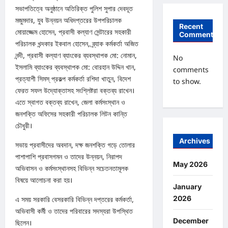
সভাপতিত্বে অনুষ্ঠানে অতিরিক্ত পুলিশ সুপার দেবদূত
মজুমদার, যুব উন্নয়ন অধিদপ্তরের উপপরিচালক
Recent
মোয়াজ্জেম হোসেন, প্রবাসী কল্যাণ সেন্টারের সহকারী
Comments
পরিচালক খন্দকার ইকবাল হোসেন, ব্র্যাক কর্মকর্তা অজিত
নন্দী, প্রবাসী কল্যাণ ব্যাংকের ব্যবস্থাপক মো: নোমান,
No
ইসলামি ব্যাংকের ব্যবস্থাপক মো: বোরহান উদ্দিন খান,
comments
প্রত্যাশী সিমস্ প্রকল্প কর্মকর্তা রশিদা খাতুন, বিদেশ
to show.
ফেরত সফল উদ্যোক্তাসহ সংশ্লিষ্টরা বক্তব্য রাখেন।
এতে স্বাগত বক্তব্য রাখেন, জেলা কর্মসংস্থান ও
জনশক্তি অফিসের সহকারী পরিচালক লিটন কান্তি
চৌধুরী।
Archives
সভায় প্রবাসীদের অবদান, দক্ষ জনশক্তি গড়ে তোলার
পাশাপাশি প্রবাসগমন ও তাদের উন্নয়ন, নিরাপদ
May 2026
অভিবাসন ও কর্মসংস্থানসহ বিভিন্ন সচেতনতামূলক
বিষয়ে আলোচনা করা হয়।
January
2026
এ সময় সরকারি বেসরকারি বিভিন্ন দপ্তরের কর্মকর্তা,
অভিবাসী কর্মী ও তাদের পরিবারের সদস্যরা উপস্থিত
December
ছিলেন।