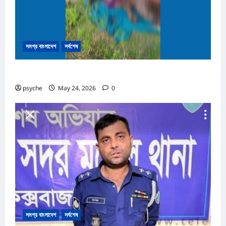
সমগ্র বাংলাদেশ
সর্বশেষ
নাইক্ষ্যংছড়ির সীমান্তে মাইন বিস্ফোরণে নিহত ৩
psyche
May 24, 2026
0
সমগ্র বাংলাদেশ
সর্বশেষ