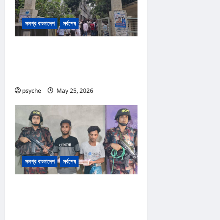
সমগ্র বাংলাদেশ
সর্বশেষ
কক্সবাজার আদালত প্রাঙ্গনে গোলাগুলি :দ্রুত
বিচার ও অস্ত্র আইনে পৃথক ২ মামলা, আসামি
১৩
psyche
May 25, 2026
0
সমগ্র বাংলাদেশ
সর্বশেষ
রোহিঙ্গা ক্যাম্পের পাশেই টাকার জাল নোট
তৈরি; কোটি টাকার জাল নোট, তৈরি সরঞ্জাম
উদ্ধার, রোহিঙ্গা সহ আটক ২