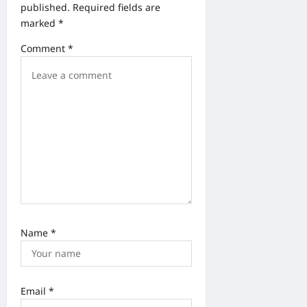
g
published.
Required fields are
a
marked
*
t
Comment
*
i
o
n
Name
*
Email
*