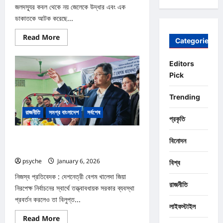
জলদস্যূর কবল থেকে নয় জেলেকে উদ্ধার এবং এক
ডাকাতকে আটক করেছে...
Read
Read More
Categories
more
about
সাগরে
Editors
জলদস্যুর
কবল
Pick
থেকে
৯
জেলে
Trending
উদ্ধার,
ডাকাত
রাজনীতি
সমগ্র বাংলাদেশ
সর্বশেষ
আটক
প্রকৃতি
আওয়ামীলীগ সব সময় গণতান্ত্রিক অধিকার কেড়ে নিয়ে
বিনোদন
স্বৈরতান্ত্রিক শাসন ব্যবস্থা কায়েম করেছে : সালাহউদ্দিন
psyche
January 6, 2026
0
বিশ্ব
নিজস্ব প্রতিবেদক : দেশনেত্রী বেগম খালেদা জিয়া
রাজনীতি
নিরপেক্ষ নির্বাচনের স্বার্থে তত্ত্বাবধায়ক সরকার ব্যবস্থা
প্রবর্তন করলেও তা বিলুপ্ত...
লাইফস্টাইল
Read
Read More