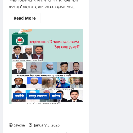
মতো হবে’ সাহস না হারাতে তারেক রহমানের ফোন...
Read
Read More
more
about
নির্বাচন
থেকে
সরে
দাঁড়াতে
বিএনপির
প্রার্থী
শাহজাহান
চৌধুরীকে
হত্যার
হুমকি
রাজনীতি
সমগ্র বাংলাদেশ
সর্বশেষ
কক্সবাজারে ৪ টি আসনে ১৮ প্রার্থীর মনোনয়নপত্র বৈধ,
বাতিল ৫
psyche
January 3, 2026
0