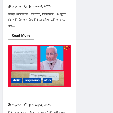
psyche
January 4, 2026
0
নিজস্ব প্রতিবেদক : স্বচ্ছতা, নিরেপক্ষতা এবং দৃঢ়তা
এই ৩ টি নির্দেশনা নিয়ে নির্বাচন কমিশন এগিয়ে যাচ্ছে
বলে...
Read
Read More
more
about
‘নির্বানের
আগে
ও
পরবর্তী
কয়েকদিন
রোহিঙ্গা
ক্যাম্পগুলো
সিল
করে
রাখা
রাজনীতি
সমগ্র বাংলাদেশ
সর্বশেষ
হবে’
নির্বাচন থেকে সরে দাঁড়াতে বিএনপির প্রার্থী শাহজাহান
চৌধুরীকে হত্যার হুমকি
psyche
January 4, 2026
0
‘নির্বাচন থেকে সরে দাঁড়ান, না হয় পরিণতি হাদির মতো