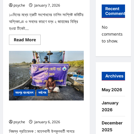
psyche
January 7, 2026
0
Recent
Comments
১০দিনের মধ্যে ত্রুটি সংশোধনের তাগিদ সংশ্লিষ্ট কমিটির
অগ্নিকাণ্ড ও সনদের কারণে বন্ধ ২ জাহাজের বিক্রি
No
হওয়া টিকেট...
comments
Read
Read More
to show.
more
about
সেন্টমার্টিন
নৌ
রুটের
৫
জাহাজে
ভয়াবহ
Archives
৮
ত্রুটি
:
নিরাপত্তায়
May 2026
সমগ্র বাংলাদেশ
সর্বশেষ
চরম
ঝুঁকি
January
সাগরে জলদস্যুর কবল থেকে ৯ জেলে উদ্ধার, ডাকাত
2026
আটক
psyche
January 6, 2026
0
December
2025
নিজস্ব প্রতিবেদক : মহেশখালী উপকূলবর্তী সাগরে