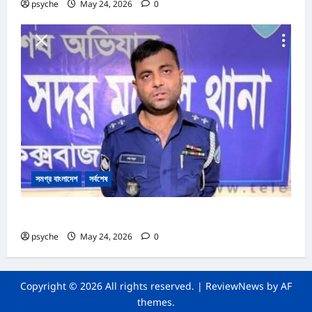
psyche
May 24, 2026
0
সমগ্র বাংলাদেশ
সর্বশেষ
কক্সবাজারে পোষাক পরিধান করে যানবাহন তল্লাশিকালে ভুঁয়া পুলিশ আটক
psyche
May 24, 2026
0
Copyright © 2026 All rights reserved.
|
ReviewNews
by AF
themes.