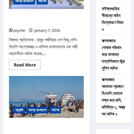
সমগ্র বাংলাদেশ
সর্বশেষ
নাইক্ষ্যংছড়ির
সীমান্তে মাইন
রামুতে দেশি-বিদেশি আগ্নেয়াস্ত্র ও গুলিসহ ডাকাতদলের
বিস্ফোরণে নিহত
নারী সহযোগী আটক
৩
psyche
January 7, 2026
0
নিজস্ব প্রতিবেদক : রামুর গর্জনিয়ায় বেশ কিছু দেশি-
কক্সবাজারে
বিদেশি আগ্নেয়াস্ত্র ও গুলিসহ ডাকাতদলের এক নারী
পোষাক পরিধান
সহযোগীকে আটক করেছে...
করে যানবাহন
তল্লাশিকালে ভুঁয়া
Read
Read More
পুলিশ আটক
more
about
রামুতে
কক্সবাজার
দেশি-
বিদেশি
আদালত প্রাঙ্গনে
আগ্নেয়াস্ত্র
বিএনপি নেতাকে
ও
গুলিসহ
লক্ষ্য করে গুলি,
ডাকাতদলের
নারী
গুলিবিদ্ধ ২, অস্ত্র
প্রকৃতি
সমগ্র বাংলাদেশ
সর্বশেষ
সহযোগী
সহ আটক ২
আটক
সেন্টমার্টিন নৌ রুটের ৫ জাহাজে ভয়াবহ ৮ ত্রুটি :
নিরাপত্তায় চরম ঝুঁকি