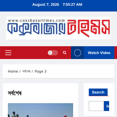
Skip
August 7, 2026
7:55:28 AM
to
content
Watch Video
Primary
Menu
Home
সর্বশেষ
Page 3
সর্বশেষ
Search
Searc