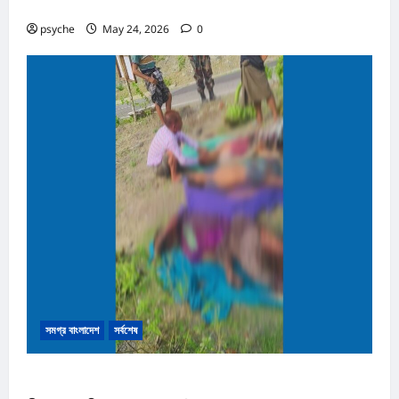
তৈরি সরঞ্জাম উদ্ধার, রোহিঙ্গা সহ আটক ২
psyche
May 24, 2026
0
সমগ্র বাংলাদেশ
সর্বশেষ
নাইক্ষ্যংছড়ির সীমান্তে মাইন বিস্ফোরণে নিহত ৩