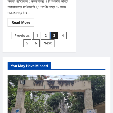
নিজস্ব প্রতিবেদক : কক্সবাজারের ৪ টি সংসদীয় আসনে
মনোনয়নপত্র দাখিলকারি ২৩ প্রার্থীর মধ্যে ১৮ জনের
মনোনয়নপত্র বৈধ...
Read
Read More
more
about
কক্সবাজারে
Posts
Previous
1
2
3
4
৪
টি
pagination
5
6
Next
আসনে
১৮
প্রার্থীর
মনোনয়নপত্র
বৈধ,
বাতিল
৫
You May Have Missed