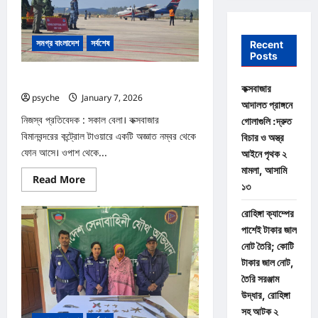
সমগ্র বাংলাদেশ
সর্বশেষ
Recent
Posts
কক্সবাজার বিমানবন্দরে নিরাপত্তা মহড়া
কক্সবাজার
psyche
January 7, 2026
0
আদালত প্রাঙ্গনে
নিজস্ব প্রতিবেদক : সকাল বেলা। কক্সবাজার
গোলাগুলি :দ্রুত
বিমানবন্দরের কন্ট্রোল টাওয়ারে একটি অজ্ঞাত নম্বর থেকে
বিচার ও অস্ত্র
ফোন আসে। ওপাশ থেকে...
আইনে পৃথক ২
মামলা, আসামি
Read
Read More
১৩
more
about
কক্সবাজার
রোহিঙ্গা ক্যাম্পের
বিমানবন্দরে
নিরাপত্তা
পাশেই টাকার জাল
মহড়া
নোট তৈরি; কোটি
টাকার জাল নোট,
তৈরি সরঞ্জাম
উদ্ধার, রোহিঙ্গা
সহ আটক ২