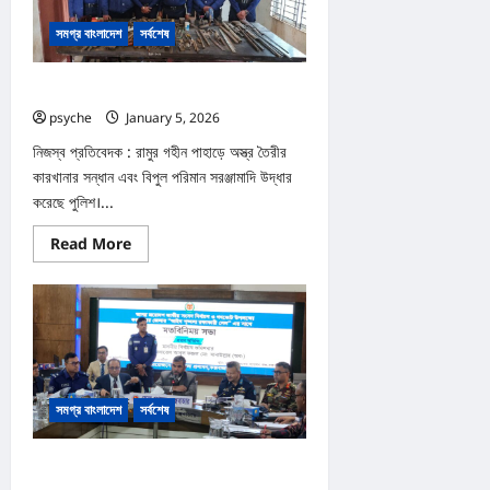
রূপান্তরিত
করব
সমগ্র বাংলাদেশ
সর্বশেষ
:
সালাহউদ্দিন
রামুর পাহাড়ে অস্ত্র তৈরির কারখানা : মিলেছে বিপুল সরঞ্জাম
psyche
January 5, 2026
0
নিজস্ব প্রতিবেদক : রামুর গহীন পাহাড়ে অস্ত্র তৈরীর
কারখানার সন্ধান এবং বিপুল পরিমান সরঞ্জামাদি উদ্ধার
করেছে পুলিশ।...
Read
Read More
more
about
রামুর
পাহাড়ে
অস্ত্র
তৈরির
কারখানা
:
মিলেছে
বিপুল
সমগ্র বাংলাদেশ
সর্বশেষ
সরঞ্জাম
‘নির্বানের আগে ও পরবর্তী কয়েকদিন রোহিঙ্গা ক্যাম্পগুলো
সিল করে রাখা হবে’