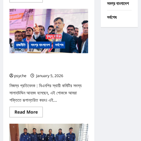
more
সমগ্র বাংলাদেশ
about
আওয়ামীলীগ
সব
সর্বশেষ
সময়
গণতান্ত্রিক
অধিকার
কেড়ে
নিয়ে
স্বৈরতান্ত্রিক
রাজনীতি
সমগ্র বাংলাদেশ
সর্বশেষ
শাসন
ব্যবস্থা
কায়েম
করেছে
এই শোককে আমরা শক্তিতে রূপান্তরিত করব :
:
সালাহউদ্দিন
সালাহউদ্দিন
psyche
January 5, 2026
0
নিজস্ব প্রতিবেদক : বিএনপির স্থায়ী কমিটির সদস্য
সালাহউদ্দিন আহমদ বলেছেন, এই শোককে আমরা
শক্তিতে রূপান্তরিত করব। এই...
Read
Read More
more
about
এই
শোককে
আমরা
শক্তিতে