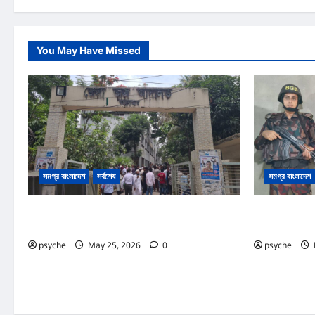
You May Have Missed
সমগ্র বাংলাদেশ
সর্বশেষ
সমগ্র বাংলাদেশ
কক্সবাজার আদালত প্রাঙ্গনে গোলাগুলি :দ্রুত বিচার ও অস্ত্র আইনে
রোহিঙ্গা ক্যাম্পের
পৃথক ২ মামলা, আসামি ১৩
নোট, তৈরি সরঞ্জাম 
psyche
May 25, 2026
0
psyche