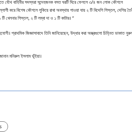
। এতে যৌথ বাহিনীর সদস্যরা সন্দেহজনক বসত ঘরটি ঘিরে ফেললে ৩/৪ জন লোক কৌশলে
াশী করে বিশেষ কৌশলে লুকিয়ে রাখা অবস্থায় পাওয়া যায় ২ টি বিদেশি পিস্তল, দেশিয় তৈ
, ১ টি খেলনার পিস্তল, ২ টি লম্বা দা ও ১ টি কাটার। “
োগী। প্রাথমিক জিজ্ঞাসাবাদে তিনি জানিয়েছেন, উদ্ধার করা অস্ত্রগুলো চিহ্নিত ডাকাত নুরু
ানান মনিরুল ইসলাম ভূঁইয়া।
s