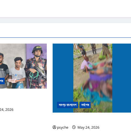
শেষ
ই টাকার জাল নোট তৈরি; কোটি টাকার
দ্ধার, রোহিঙ্গা সহ আটক ২
সমগ্র বাংলাদেশ
সর্বশেষ
24, 2026
0
নাইক্ষ্যংছড়ির সীমান্তে মাইন বিস্ফোরণে নিহত ৩
psyche
May 24, 2026
0