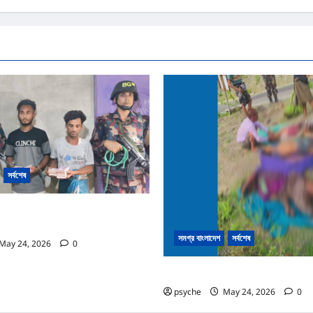
সর্বশেষ
 পাশেই টাকার জাল নোট তৈরি; কোটি টাকার জাল
উদ্ধার, রোহিঙ্গা সহ আটক ২
সমগ্র বাংলাদেশ
সর্বশেষ
May 24, 2026
0
নাইক্ষ্যংছড়ির সীমান্তে মাইন বিস্ফোরণে নিহত ৩
psyche
May 24, 2026
0