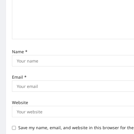
a
t
i
o
n
Name
*
Email
*
Website
Save my name, email, and website in this browser for th