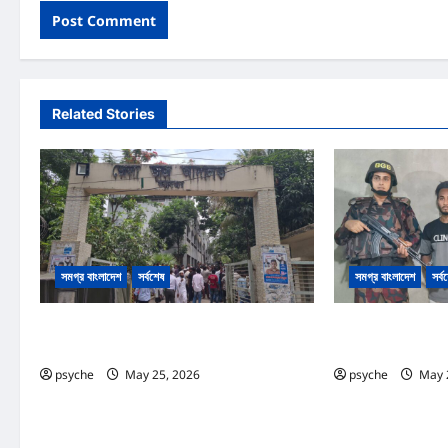
Related Stories
সমগ্র বাংলাদেশ
সর্বশেষ
সমগ্র বাংলাদেশ
সর্ব
কক্সবাজার আদালত প্রাঙ্গনে গোলাগুলি :দ্রুত বিচার ও অস্ত্র
রোহিঙ্গা ক্যাম্পের পাশে
আইনে পৃথক ২ মামলা, আসামি ১৩
জাল নোট, তৈরি সরঞ্জাম উ
psyche
May 25, 2026
0
psyche
May 