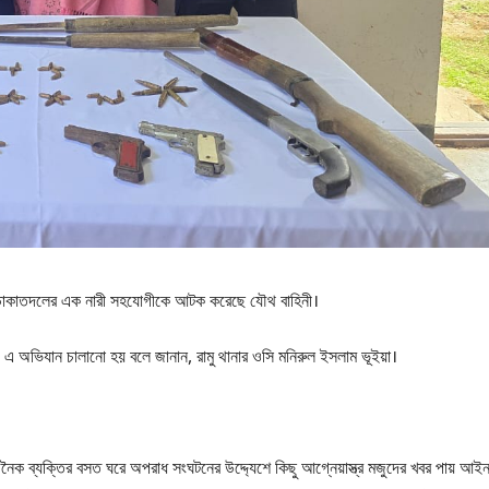
িসহ ডাকাতদলের এক নারী সহযোগীকে আটক করেছে যৌথ বাহিনী।
ায় এ অভিযান চালানো হয় বলে জানান, রামু থানার ওসি মনিরুল ইসলাম ভূইয়া।
জনৈক ব্যক্তির বসত ঘরে অপরাধ সংঘটনের উদ্দ্যেশে কিছু আগ্নেয়াস্ত্র মজুদের খবর পায় আই