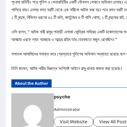
শৃংখলা বাহিনী। পরে পুলিশ ও সেনাবাহিনীর একটি যৌথদল সেখানে অভিযান চালায়
পালিয়ে যায়। এসময় বসত ঘরটি থেকে এক নারীকে আটক করা হয়। পরে বসত ঘরটি তল্ল
১ টি বন্দুক, বিভিন্ন ধরণের ৫৫ টি গুলি, কার্তুজের ৪ টি খালি খোসা, ১ টি বন্দুকের বাট
ওসি বলেন, “ আটক নারী রামুর পাহাড়ী এলাকা কেন্দ্রিক সক্রিয় একটি ডাকাতদলের সহয
আবছার ওরফে ল্যাং আবছার ও আব্দুর রহিম তার হেফাজতে মজুদ রেখেছিল। “
পলাতক আসামিদের শনাক্ত করে গ্রেপ্তারে পুলিশের অভিযান অব্যাহত রয়েছে বলে জ
তিনি জানান, আটক নারীর বিরুদ্ধে সংশ্লিষ্ট আইনে রামু থানায় মামলা করা হয়েছে।
About the Author
psyche
Administrator
Visit Website
View All Post